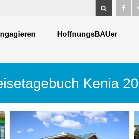
Suche
ngagieren
HoffnungsBAUer
isetagebuch Kenia 2