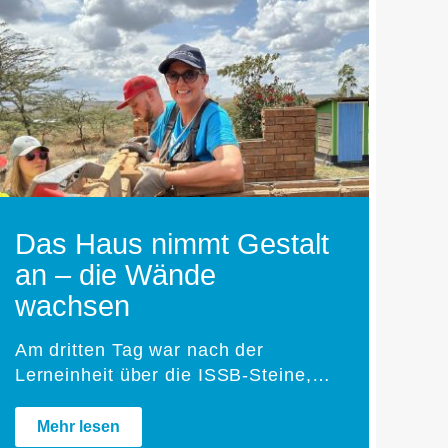
Das Haus nimmt Gestalt
an – die Wände
wachsen
Am dritten Tag war nach der
Lerneinheit über die ISSB-Steine,…
Mehr lesen