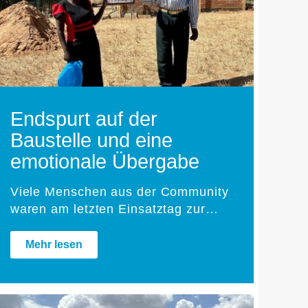
Endspurt auf der
Baustelle und eine
emotionale Übergabe
Viele Menschen aus der Community
waren am letzten Einsatztag zur…
Mehr lesen