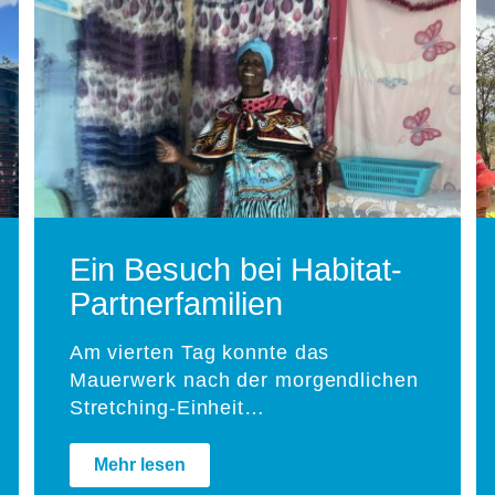
Ein Besuch bei Habitat-
Partnerfamilien
Am vierten Tag konnte das
Mauerwerk nach der morgendlichen
Stretching-Einheit…
Mehr lesen