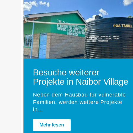
Besuche weiterer
Projekte in Naibor Village
Neben dem Hausbau für vulnerable
Familien, werden weitere Projekte
in…
Mehr lesen