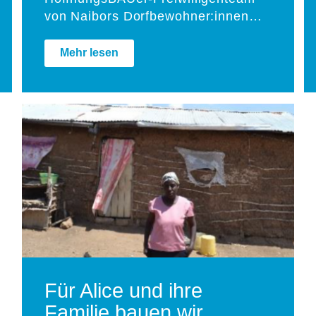
von Naibors Dorfbewohner:innen…
Mehr lesen
Für Alice und ihre
Familie bauen wir