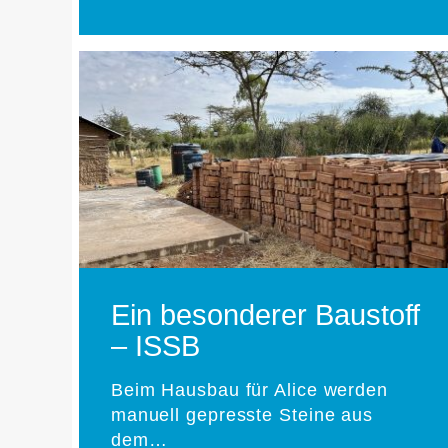
Ein besonderer Baustoff
– ISSB
Beim Hausbau für Alice werden
manuell gepresste Steine aus
dem…