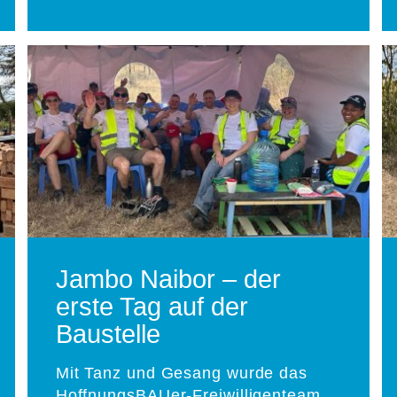
Jambo Naibor – der
erste Tag auf der
Baustelle
Mit Tanz und Gesang wurde das
HoffnungsBAUer-Freiwilligenteam