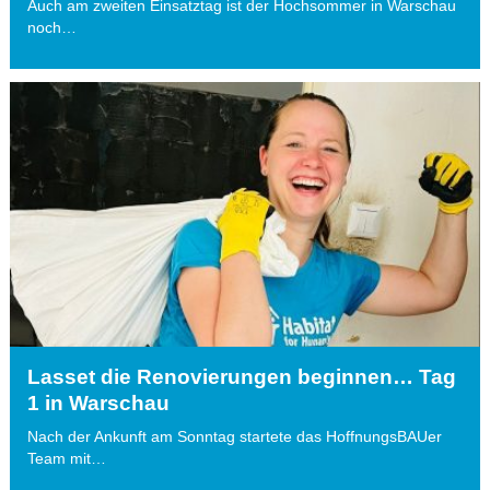
Auch am zweiten Einsatztag ist der Hochsommer in Warschau
noch…
Lasset die Renovierungen beginnen… Tag
1 in Warschau
Nach der Ankunft am Sonntag startete das HoffnungsBAUer
Team mit…