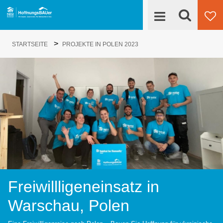
Suche
>
Engagieren
STARTSEITE
PROJEKTE IN POLEN 2023
Su
HoffnungsBAUer
Projekte
News
Kontakt
Freiwillligeneinsatz in
Warschau, Polen