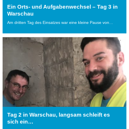
Ein Orts- und Aufgabenwechsel – Tag 3 in
Warschau
Am dritten Tag des Einsatzes war eine kleine Pause von…
Tag 2 in Warschau, langsam schleift es
sich ein…