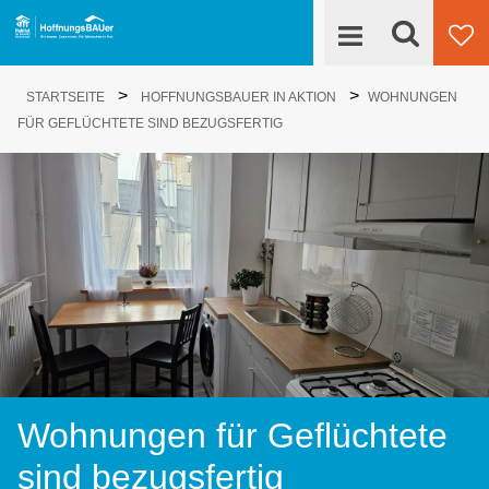
Suche
>
>
Engagieren
STARTSEITE
HOFFNUNGSBAUER IN AKTION
WOHNUNGEN
Su
FÜR GEFLÜCHTETE SIND BEZUGSFERTIG
HoffnungsBAUer
Projekte
News
Kontakt
Wohnungen für Geflüchtete
sind bezugsfertig