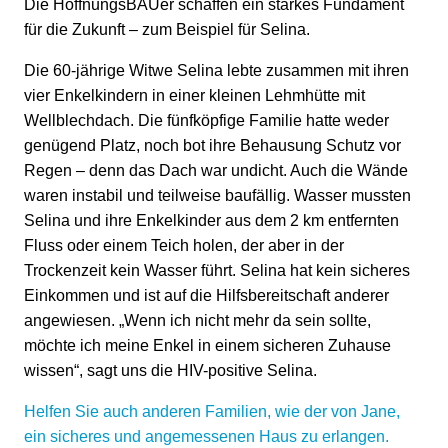
HoffnungsBAUer besonders vulnerable Familien seit
Die HoffnungsBAUer schaffen ein starkes Fundament
2018 beim Hausbau. Dieser wird vor allem mit
für die Zukunft – zum Beispiel für Selina.
örtlichen Bauunternehmen durchgeführt. Nach einer
Die 60-jährige Witwe Selina lebte zusammen mit ihren
langen Pause, durch die Corona-Pandemie
vier Enkelkindern in einer kleinen Lehmhütte mit
verursacht, sind wir bereits mit einer
Wellblechdach. Die fünfköpfige Familie hatte weder
Freiwilligengruppe im Februar 2024 in Laikipia
genügend Platz, noch bot ihre Behausung Schutz vor
gewesen und freuen uns auf
einen nächsten Einsatz in
Regen – denn das Dach war undicht. Auch die Wände
2025
.
waren instabil und teilweise baufällig. Wasser mussten
Selina und ihre Enkelkinder aus dem 2 km entfernten
Fluss oder einem Teich holen, der aber in der
Trockenzeit kein Wasser führt. Selina hat kein sicheres
Einkommen und ist auf die Hilfsbereitschaft anderer
angewiesen. „Wenn ich nicht mehr da sein sollte,
möchte ich meine Enkel in einem sicheren Zuhause
wissen“, sagt uns die HIV-positive Selina.
Helfen Sie auch anderen Familien, wie der von Jane,
ein sicheres und angemessenen Haus zu erlangen.