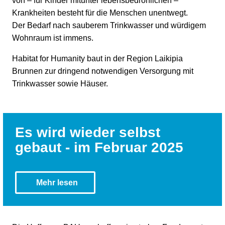
von – für Kinder mitunter lebensbedrohlichen –
Krankheiten besteht für die Menschen unentwegt.
Der Bedarf nach sauberem Trinkwasser und würdigem
Wohnraum ist immens.
Habitat for Humanity baut in der Region Laikipia
Brunnen zur dringend notwendigen Versorgung mit
Trinkwasser sowie Häuser.
Es wird wieder selbst
gebaut - im Februar 2025
Im Laikipia County in Kenia unterstützen die
HoffnungsBAUer besonders vulnerable Familien seit
Mehr lesen
2018 beim Hausbau. Dieser wird vor allem mit…
Im Laikipia County in Kenia unterstützen die