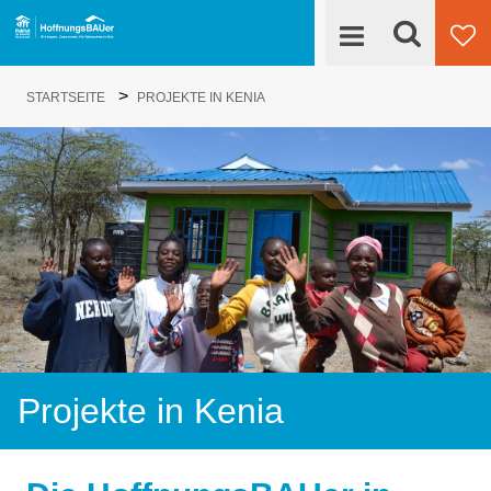
Suche
>
Engagieren
STARTSEITE
PROJEKTE IN KENIA
Su
HoffnungsBAUer
Projekte
News
Kontakt
Projekte in Kenia