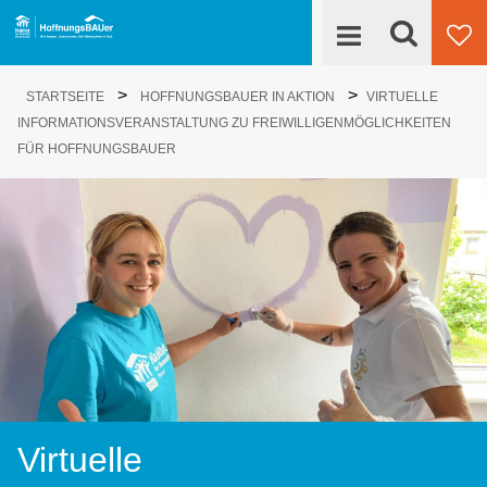
Suche
>
>
Engagieren
STARTSEITE
HOFFNUNGSBAUER IN AKTION
VIRTUELLE
Su
INFORMATIONSVERANSTALTUNG ZU FREIWILLIGENMÖGLICHKEITEN
HoffnungsBAUer
FÜR HOFFNUNGSBAUER
Projekte
News
Kontakt
Virtuelle