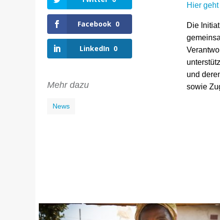
Hier geh
Facebook
0
Die Initi
gemeinsam
LinkedIn
0
Verantwo
unterstüt
und deren
Mehr dazu
sowie Zu
News