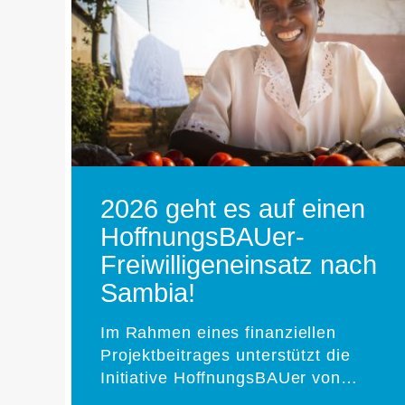
2026 geht es auf einen
HoffnungsBAUer-
Freiwilligeneinsatz nach
Sambia!
Im Rahmen eines finanziellen
Projektbeitrages unterstützt die
Initiative HoffnungsBAUer von…