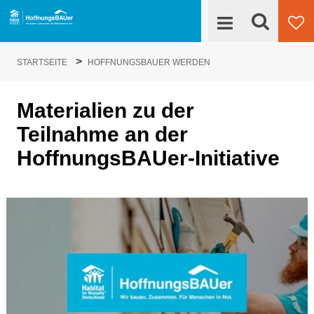
Suche
>
Engagieren
STARTSEITE
HOFFNUNGSBAUER WERDEN
Su
HoffnungsBAUer
HoffnungsBAUer werden
Materialien zu der
Teilnahme an der
Projekte
HoffnungsBAUer-Initiative
News
Kontakt