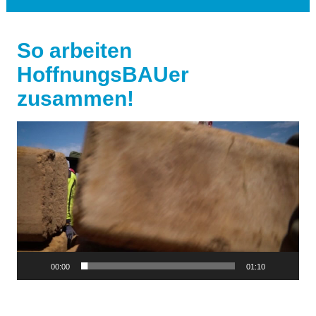
So arbeiten
HoffnungsBAUer
zusammen!
Video-
Player
00:00
01:10