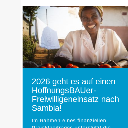
2026 geht es auf einen
HoffnungsBAUer-
Freiwilligeneinsatz nach
Sambia!
Im Rahmen eines finanziellen
Projektbeitrages unterstützt die