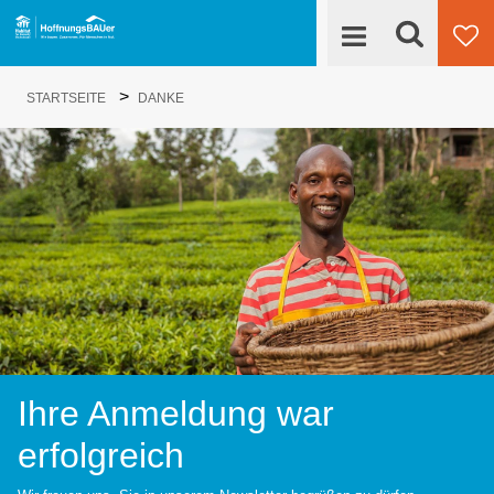
Suche
>
Engagieren
STARTSEITE
DANKE
Su
HoffnungsBAUer
Projekte
News
Kontakt
Ihre Anmeldung war
erfolgreich