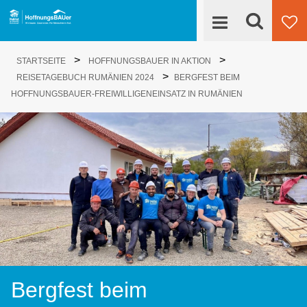
Suche
>
>
Engagieren
STARTSEITE
HOFFNUNGSBAUER IN AKTION
Su
>
REISETAGEBUCH RUMÄNIEN 2024
BERGFEST BEIM
HoffnungsBAUer
HOFFNUNGSBAUER-FREIWILLIGENEINSATZ IN RUMÄNIEN
Projekte
News
Kontakt
Bergfest beim