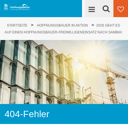
Suche
>
>
Engagieren
STARTSEITE
HOFFNUNGSBAUER IN AKTION
2026 GEHT ES
Su
AUF EINEN HOFFNUNGSBAUER-FREIWILLIGENEINSATZ NACH SAMBIA!
HoffnungsBAUer
Projekte
News
Kontakt
404-Fehler