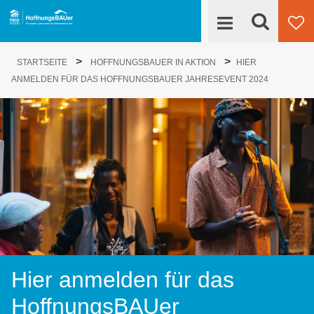
Suche
>
>
Engagieren
STARTSEITE
HOFFNUNGSBAUER IN AKTION
HIER
Su
ANMELDEN FÜR DAS HOFFNUNGSBAUER JAHRESEVENT 2024
HoffnungsBAUer
Projekte
News
Kontakt
Hier anmelden für das
HoffnungsBAUer